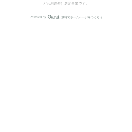
ども創造型）選定事業です。
Powered by
無料でホームページをつくろう
AmebaOwnd
フォロー