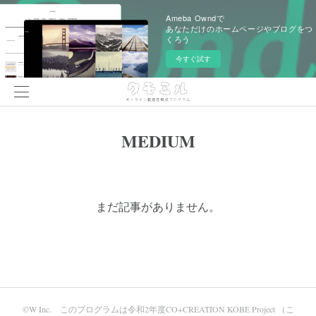
Ameba Owndで
あなただけのホームページやブログをつ
くろう
今すぐ試す
MEDIUM
まだ記事がありません。
©️W Inc. このプログラムは令和2年度CO+CREATION KOBE Project （こ