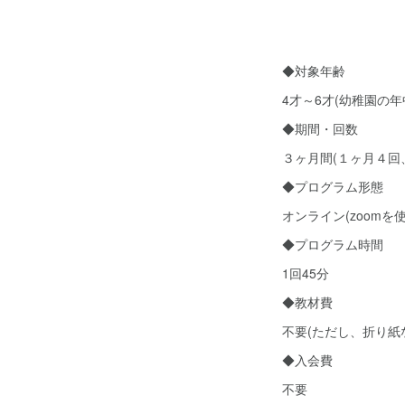
◆対象年齢
4才～6才(幼稚園の
◆期間・回数
３ヶ月間(１ヶ月４回
◆プログラム形態
オンライン(zoom
◆プログラム時間
1回45分
◆教材費
不要(ただし、折り
◆入会費
不要